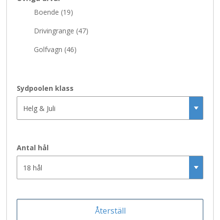
Boende (
19
)
Drivingrange (
47
)
Golfvagn (
46
)
Husbil EL (
40
)
Korthålsbana (
32
)
Sydpoolen klass
Pay and Play (
21
)
Shop (
43
)
Café (
47
)
Antal hål
Golfbil (
47
)
Husbil (
43
)
Hyra av klubbor (
39
)
Omklädningsrum (
47
)