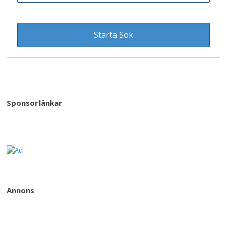
Restaurang (
47
)
Övningsområde (
47
)
Sponsorlänkar
Annons