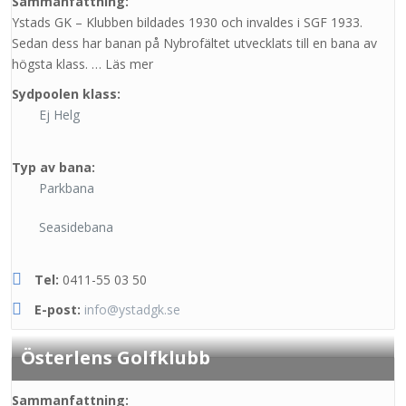
Sammanfattning:
Ystads GK – Klubben bildades 1930 och invaldes i SGF 1933.
Sedan dess har banan på Nybrofältet utvecklats till en bana av
högsta klass. … Läs mer
Sydpoolen klass:
Ej Helg
Typ av bana:
Parkbana
Seasidebana
Tel:
0411-55 03 50
E-post:
info@ystadgk.se
Österlens Golfklubb
Sammanfattning: