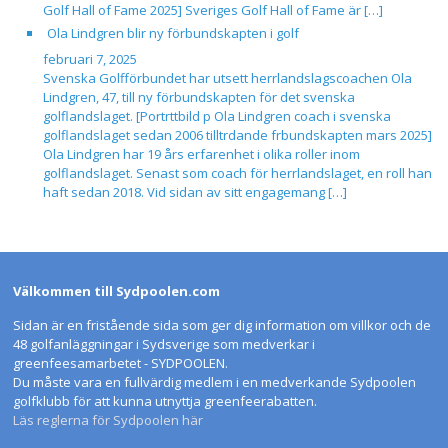
Golf Hall of Fame 2025] Sveriges Golf Hall of Fame är […]
Ola Lindgren blir ny förbundskapten i golf
februari 7, 2025
Svenska Golfförbundet har utsett herrlandslagscoachen Ola
Lindgren, 47, till ny förbundskapten för det svenska
golflandslaget. [Portrttbild p Ola Lindgren coach i svenska
golflandslaget sedan 2006 tilltrdande frbundskapten mars 2025]
Ola Lindgren har 19 års erfarenhet i olika roller inom
golflandslaget. Senast som coach för herrlandslaget, en roll han
haft sedan 2018. Vid sidan av sitt engagemang […]
Välkommen till Sydpoolen.com
Sidan är en fristående sida som ger dig information om villkor och de
48 golfanläggningar i Sydsverige som medverkar i
greenfeesamarbetet - SYDPOOLEN.
Du måste vara en fullvärdig medlem i en medverkande Sydpoolen
golfklubb för att kunna utnyttja greenfeerabatten.
Läs reglerna för Sydpoolen här