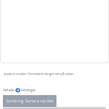
Justera urvalet i formuläret längre ner på sidan.
Hittade
listningar
4
Sortering: Sortera via titel