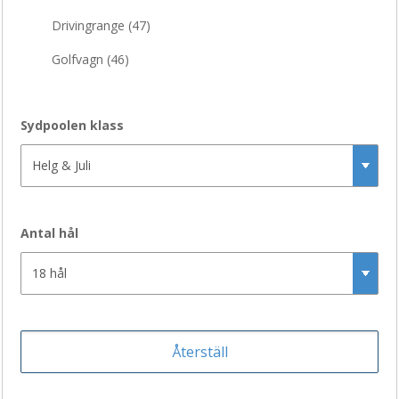
Drivingrange (
47
)
Golfvagn (
46
)
Husbil EL (
40
)
Sydpoolen klass
Korthålsbana (
32
)
Pay and Play (
21
)
Shop (
43
)
Café (
47
)
Antal hål
Golfbil (
47
)
Husbil (
43
)
Hyra av klubbor (
39
)
Omklädningsrum (
47
)
Restaurang (
47
)