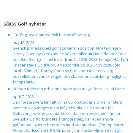
Golf nyheter
Treårigt avtal om svensk herrproffstävling
maj 16, 2025
Svensk professionell golf stärker sin position. Nya tävlingen
Dormy Open by Creekhouse säkerställer att HotelPlanner Tour
besöker Sverige minst tre år framåt, 2026–2028. [image] Hål 1 på
Kristianstads Golfklubb, arrangörsklubb 2026 och 2028. Foto:
Jacob Sjöman – Dormy Open by Creekhouse är en viktig
pusselbit för svensk elitgolf och skapar en ovärderlig möjlighet
för spelare […]
Robert Karlsson och John Cockin väljs in i golfens Hall of Fame
april 7, 2025
Den förste svensken att vinna Europatourens Order of Merit
samt en av Sveriges mest inflytelserika PGA-tränare får
Golfsveriges högsta utmärkelse. Namnen avslöjades under
Svenska Golfförbundets årsmöteshelg, där även andra
golfpersonligheter hedrades med utmärkelser. [Tourspelaren
Robert Karlsson och PGAtrnaren John Cockin vljs in i Sveriges