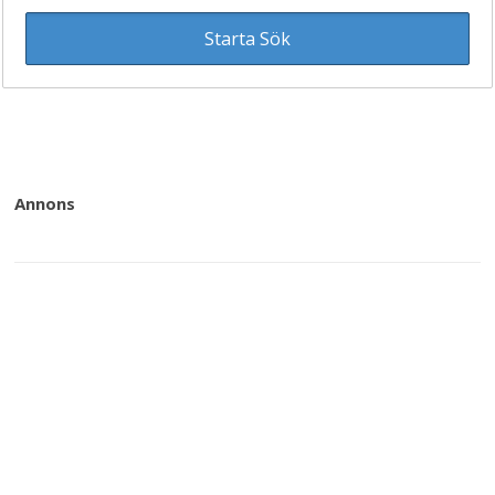
Övningsområde (
47
)
Annons